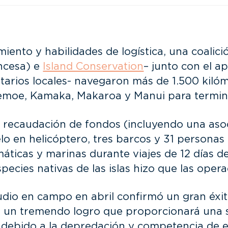
iento y habilidades de logística, una coalic
ancesa) e
Island Conservation
– junto con el a
ntarios locales- navegaron más de 1.500 kilóme
emoe, Kamaka, Makaroa y Manui para termina
 y recaudación de fondos (incluyendo una as
o en helicóptero, tres barcos y 31 personas 
ticas y marinas durante viajes de 12 días de 
pecies nativas de las islas hizo que las opera
io en campo en abril confirmó un gran éxito e
es un tremendo logro que proporcionará una 
s debido a la depredación y competencia de e