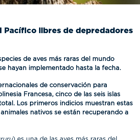
l Pacífico libres de depredadores
 especies de aves más raras del mundo
 se hayan implementado hasta la fecha.
ernacionales de conservación para
nesia Francesa, cinco de las seis islas
otal. Los primeros indicios muestran estas
 animales nativos se están recuperando a
ruru
) es una de las aves más raras del