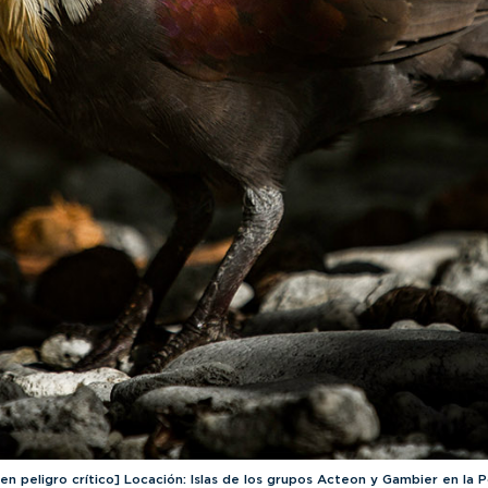
[en peligro crítico] Locación: Islas de los grupos Acteon y Gambier en la 