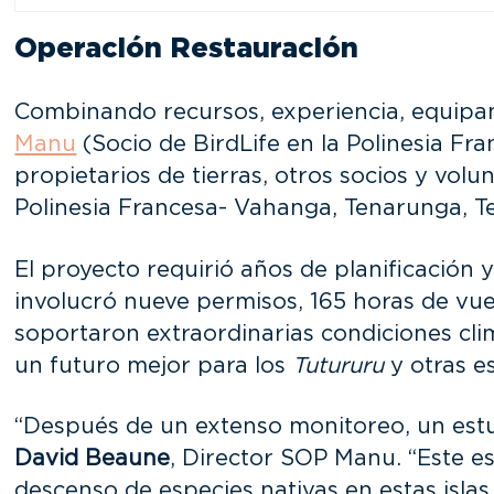
Operación Restauración
Combinando recursos, experiencia, equipam
Manu
(Socio de BirdLife en la Polinesia Fr
propietarios de tierras, otros socios y volu
Polinesia Francesa- Vahanga, Tenarunga, T
El proyecto requirió años de planificación
involucró nueve permisos, 165 horas de vuel
soportaron extraordinarias condiciones climá
un futuro mejor para los
Tutururu
y otras es
“Después de un extenso monitoreo, un estud
David Beaune
, Director SOP Manu. “Este 
descenso de especies nativas en estas isla