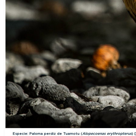
Especie: Paloma perdiz de Tuamotu (
Alopecoenas erythropterus
) 