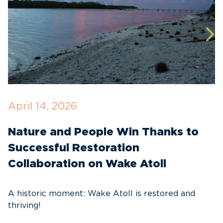
April 14, 2026
O
Nature and People Win Thanks to
D
Successful Restoration
G
Collaboration on Wake Atoll
A
C
A historic moment: Wake Atoll is restored and
thriving!
A
Pa