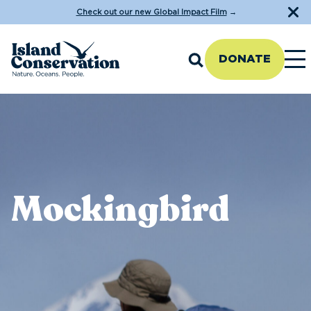
Check out our new Global Impact Film
→
DONATE
Mockingbird