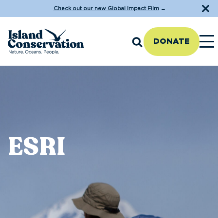
Check out our new Global Impact Film
→
DONATE
ESRI