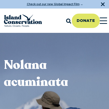
Check out our new Global Impact Film
→
DONATE
Nolana
acuminata